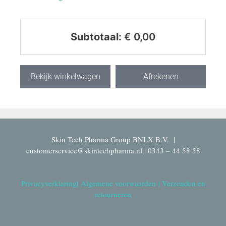
Subtotaal:
€
0,00
Bekijk winkelwagen
Afrekenen
Skin Tech Pharma Group BNLX B.V. |
customerservice@skintechpharma.nl | 0343 – 44 58 58
Privacyverklaring
|
Algemene voorwaarden
|
Verzenden en
retourneren