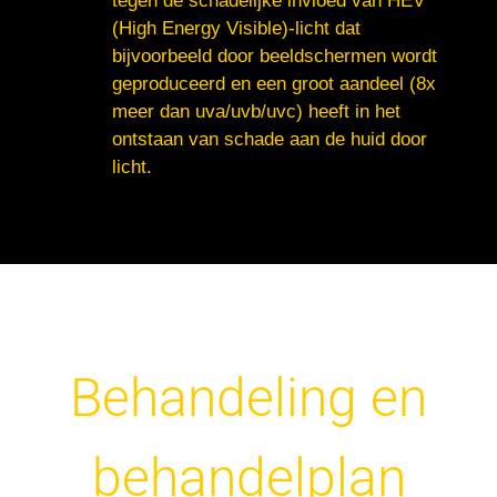
tegen de schadelijke invloed van HEV
(High Energy Visible)-licht dat
bijvoorbeeld door beeldschermen wordt
geproduceerd en een groot aandeel (8x
meer dan uva/uvb/uvc) heeft in het
ontstaan van schade aan de huid door
licht.
Behandeling en
behandelplan