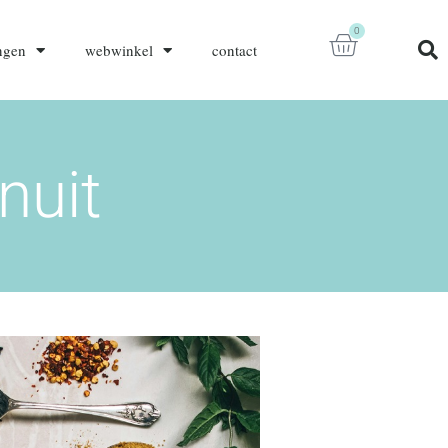
0
ngen
webwinkel
contact
nuit