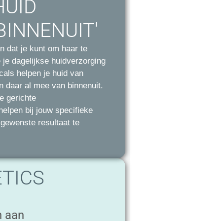
HUID
BINNENUIT'
en dat je kunt om haar te
 je dagelijkse huidverzorging
als helpen je huid van
n daar al mee van binnenuit.
e gerichte
elpen bij jouw specifieke
 gewenste resultaat te
TICS
e
n aan