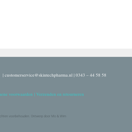
| customerservice@skintechpharma.nl | 0343 – 44 58 58
ene voorwaarden
|
Verzenden en retourneren
echten voorbehouden. Ontwerp door Mo & Wim