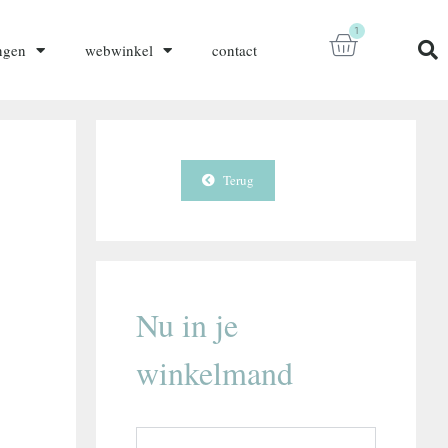
1
ngen
webwinkel
contact
Terug
Nu in je
winkelmand