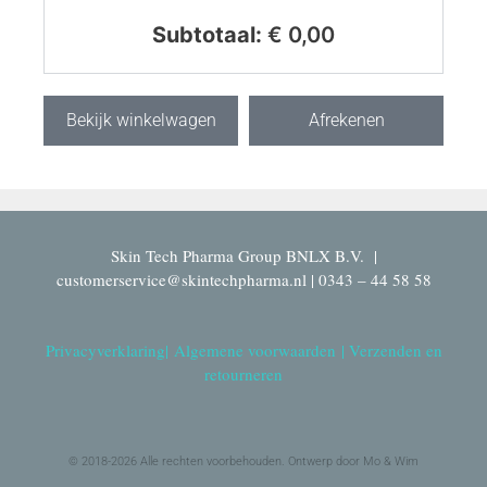
Subtotaal:
€
0,00
Bekijk winkelwagen
Afrekenen
Skin Tech Pharma Group BNLX B.V. |
customerservice@skintechpharma.nl | 0343 – 44 58 58
Privacyverklaring
|
Algemene voorwaarden
|
Verzenden en
retourneren
© 2018-2026 Alle rechten voorbehouden. Ontwerp door Mo & Wim