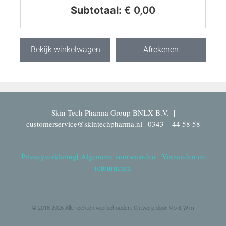
Subtotaal:
€
0,00
Bekijk winkelwagen
Afrekenen
Skin Tech Pharma Group BNLX B.V. |
customerservice@skintechpharma.nl | 0343 – 44 58 58
Privacyverklaring
|
Algemene voorwaarden
|
Verzenden en
retourneren
© 2018-2026 Alle rechten voorbehouden. Ontwerp door Mo & Wim