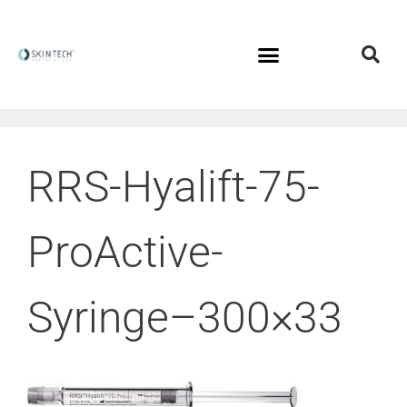
RRS-Hyalift-75-
ProActive-
Syringe–300×33