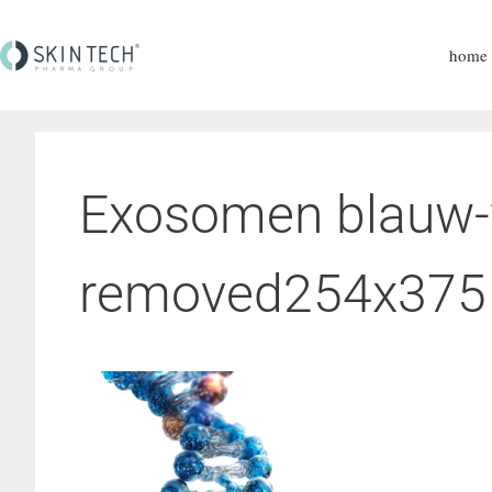
home
Exosomen blauw-f
removed254x375