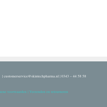
| customerservice@skintechpharma.nl | 0343 – 44 58 58
ene voorwaarden
|
Verzenden en retourneren