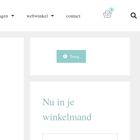
1
ngen
webwinkel
contact
Terug
Nu in je
winkelmand