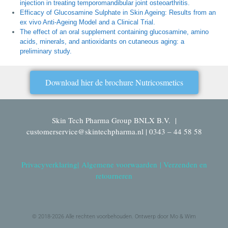
injection in treating temporomandibular joint osteoarthritis.
Efficacy of Glucosamine Sulphate in Skin Ageing: Results from an
ex vivo Anti-Ageing Model and a Clinical Trial.
The effect of an oral supplement containing glucosamine, amino
acids, minerals, and antioxidants on cutaneous aging: a
preliminary study.
Download hier de brochure Nutricosmetics
Skin Tech Pharma Group BNLX B.V. |
customerservice@skintechpharma.nl | 0343 – 44 58 58
Privacyverklaring
|
Algemene voorwaarden
|
Verzenden en
retourneren
© 2018-2026 Alle rechten voorbehouden. Ontwerp door Mo & Wim