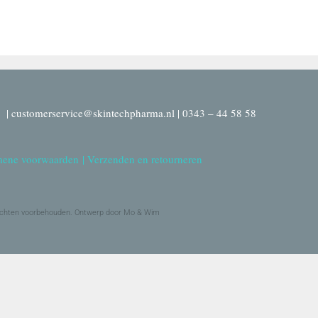
| customerservice@skintechpharma.nl | 0343 – 44 58 58
ene voorwaarden
|
Verzenden en retourneren
echten voorbehouden. Ontwerp door Mo & Wim