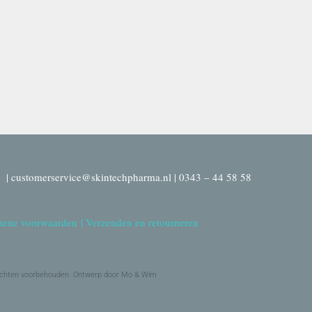
| customerservice@skintechpharma.nl | 0343 – 44 58 58
ene voorwaarden
|
Verzenden en retourneren
echten voorbehouden. Ontwerp door Mo & Wim