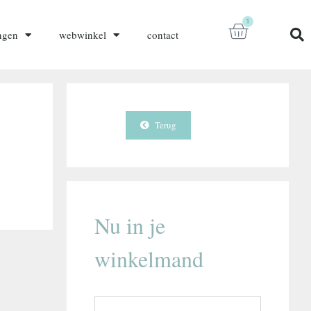
1
ngen
webwinkel
contact
Terug
Nu in je
winkelmand