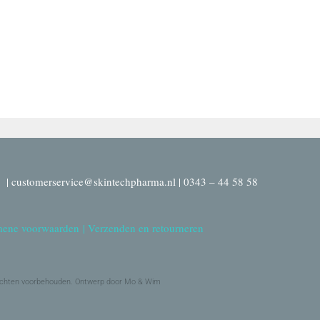
| customerservice@skintechpharma.nl | 0343 – 44 58 58
ene voorwaarden
|
Verzenden en retourneren
echten voorbehouden. Ontwerp door Mo & Wim