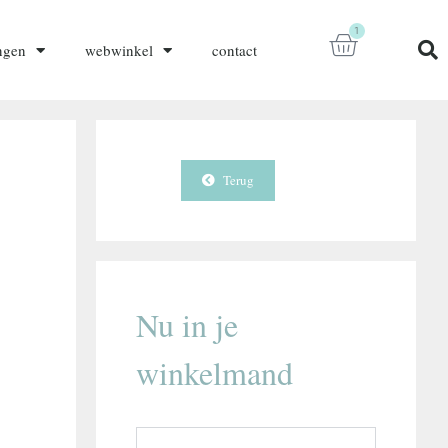
1
ngen
webwinkel
contact
Terug
Nu in je
winkelmand