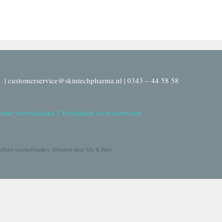
| customerservice@skintechpharma.nl | 0343 – 44 58 58
ene voorwaarden
|
Verzenden en retourneren
echten voorbehouden. Ontwerp door Mo & Wim