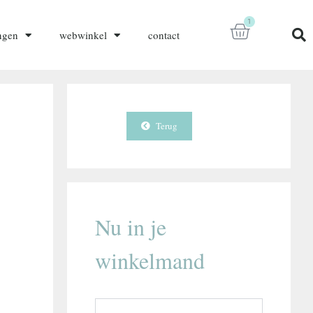
1
ngen
webwinkel
contact
Terug
Nu in je
winkelmand