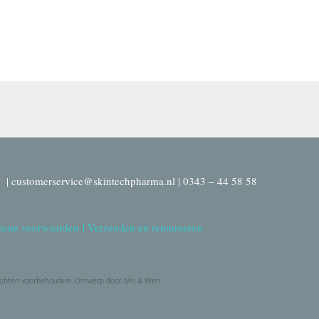
| customerservice@skintechpharma.nl | 0343 – 44 58 58
ene voorwaarden
|
Verzenden en retourneren
echten voorbehouden. Ontwerp door Mo & Wim