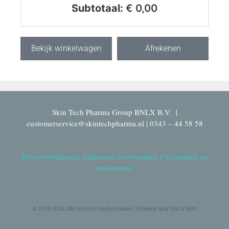
Subtotaal:
€
0,00
Bekijk winkelwagen
Afrekenen
Skin Tech Pharma Group BNLX B.V. |
customerservice@skintechpharma.nl | 0343 – 44 58 58
Privacyverklaring
|
Algemene voorwaarden
|
Verzenden en
retourneren
© 2018-2026 Alle rechten voorbehouden. Ontwerp door Mo & Wim