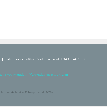
| customerservice@skintechpharma.nl | 0343 – 44 58 58
ene voorwaarden
|
Verzenden en retourneren
echten voorbehouden. Ontwerp door Mo & Wim