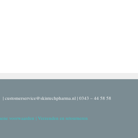
| customerservice@skintechpharma.nl | 0343 – 44 58 58
ene voorwaarden
|
Verzenden en retourneren