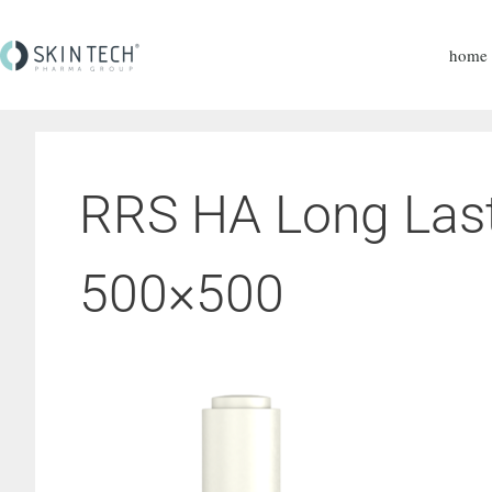
home
RRS HA Long Las
500×500