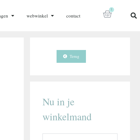
1
ngen
webwinkel
contact
Terug
Nu in je
winkelmand