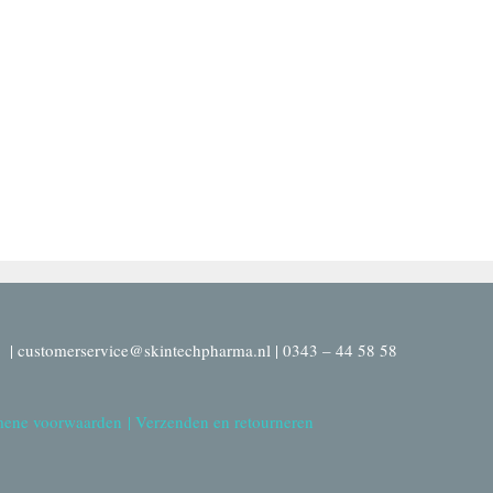
| customerservice@skintechpharma.nl | 0343 – 44 58 58
ene voorwaarden
|
Verzenden en retourneren