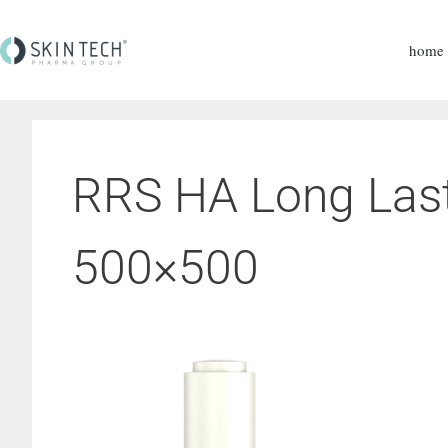
home
RRS HA Long Las
500×500