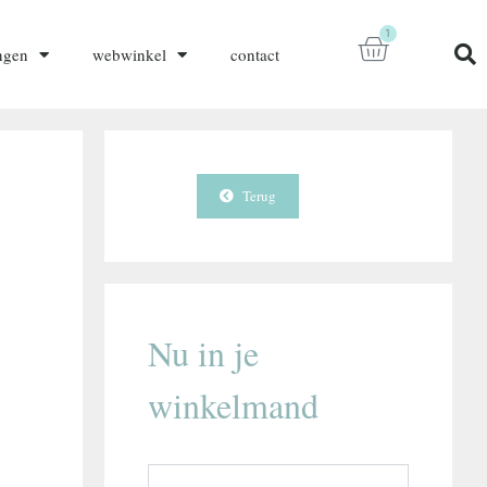
1
ngen
webwinkel
contact
Terug
Nu in je
winkelmand