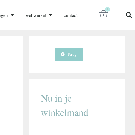
1
ngen
webwinkel
contact
Terug
Nu in je
winkelmand