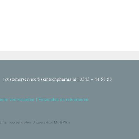
| customerservice@skintechpharma.nl | 0343 – 44 58 58
ene voorwaarden
|
Verzenden en retourneren
echten voorbehouden. Ontwerp door Mo & Wim