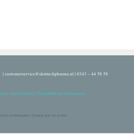
| customerservice@skintechpharma.nl | 0343 – 44 58 58
ene voorwaarden
|
Verzenden en retourneren
echten voorbehouden. Ontwerp door Mo & Wim