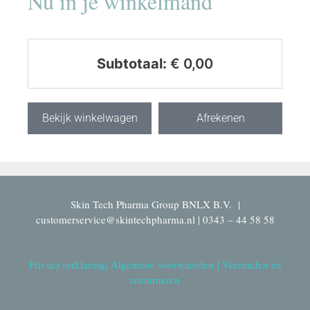
Nu in je winkelmand
Subtotaal:
€
0,00
Bekijk winkelwagen
Afrekenen
Skin Tech Pharma Group BNLX B.V. |
customerservice@skintechpharma.nl | 0343 – 44 58 58
Privacyverklaring
|
Algemene voorwaarden
|
Verzenden en
retourneren