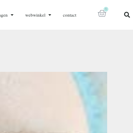
1
ngen
webwinkel
contact