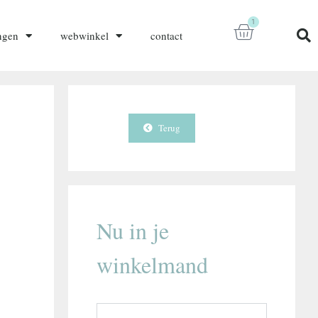
1
ngen
webwinkel
contact
Terug
Nu in je
winkelmand