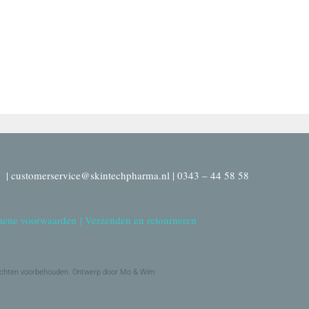
| customerservice@skintechpharma.nl | 0343 – 44 58 58
ene voorwaarden
|
Verzenden en retourneren
echten voorbehouden. Ontwerp door Mo & Wim