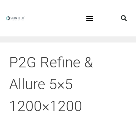
P2G Refine &
Allure 5×5
1200×1200