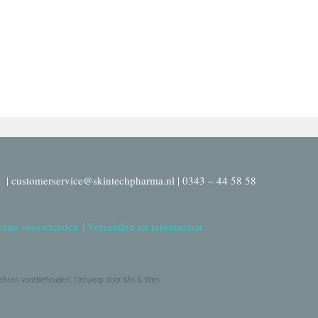
| customerservice@skintechpharma.nl | 0343 – 44 58 58
ene voorwaarden
|
Verzenden en retourneren
echten voorbehouden. Ontwerp door Mo & Wim