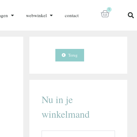
1
ngen
webwinkel
contact
Terug
Nu in je
winkelmand