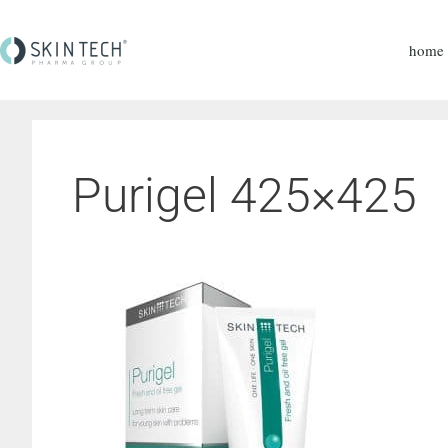
home
Purigel 425×425