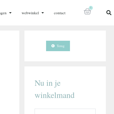
1
ngen
webwinkel
contact
Terug
Nu in je
winkelmand