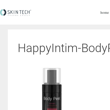
home
HappyIntim-Body