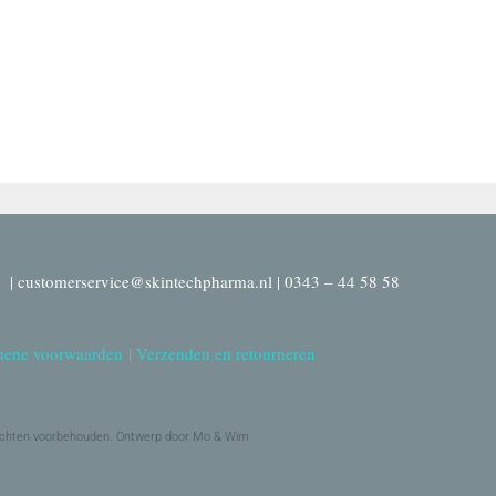
| customerservice@skintechpharma.nl | 0343 – 44 58 58
ene voorwaarden
|
Verzenden en retourneren
echten voorbehouden. Ontwerp door Mo & Wim