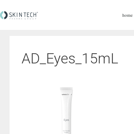
home
AD_Eyes_15mL