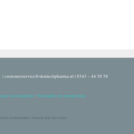
| customerservice@skintechpharma.nl | 0343 – 44 58 58
ene voorwaarden
|
Verzenden en retourneren
echten voorbehouden. Ontwerp door Mo & Wim