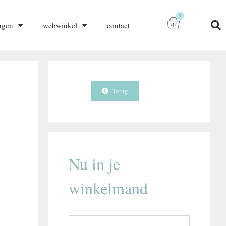
1
ngen
webwinkel
contact
Terug
Nu in je
winkelmand